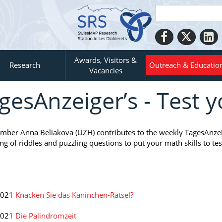
Awards, Visitors &
Research
Outreach & Educatio
Vacancies
gesAnzeiger’s - Test y
ber Anna Beliakova (UZH) contributes to the weekly TagesAnzeiger
ng of riddles and puzzling questions to put your math skills to tes
2021
Knacken Sie das Kaninchen-Rätsel?
2021
Die Palindromzeit