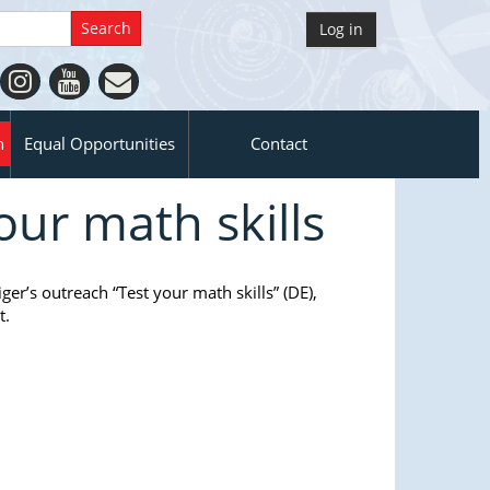
Log in
n
Equal Opportunities
Contact
our math skills
’s outreach “Test your math skills” (DE),
t.